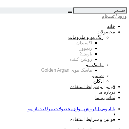
ورود / ثبت‌نام
خانه
محصولات
رنگ مو و ملزومات
اکسیدان
ریموور
بلوند 2
روشن کننده
ماسک مو
ماسک موی Golden Argan
شامپو
ادکلن
قوانین و شرایط استفاده
درباره ما
تماس با ما
نانابیوتی | فروش انواع محصولات مراقبت از مو
/
قوانین و شرایط استفاده