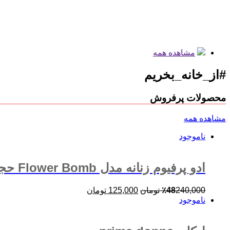
مشاهده همه
#از_خانه_بخریم
محصولات پرفروش
مشاهده همه
ناموجود
ادو پرفیوم زنانه مدل Flower Bomb حجم 100میلی لیتر
240,000
48
٪
تومان
125,000
تومان
ناموجود