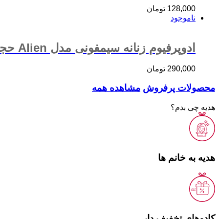
128,000
تومان
ناموجود
ادوپرفیوم زنانه سیمفونی مدل Alien حجم 100 میلی لیتر
290,000
تومان
محصولات پرفروش
مشاهده همه
هدیه چی بدم؟
هدیه به خانم ها
کادوهای تخفیف دار