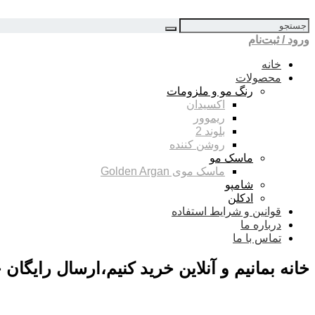
ورود / ثبت‌نام
خانه
محصولات
رنگ مو و ملزومات
اکسیدان
ریموور
بلوند 2
روشن کننده
ماسک مو
ماسک موی Golden Argan
شامپو
ادکلن
قوانین و شرایط استفاده
درباره ما
تماس با ما
خانه بمانیم و آنلاین خرید کنیم،ارسال رایگان خرید بالای 0