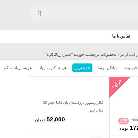
تماس با ما
محصولات برچسب خورده “اسپری_20کاره”
اقبت از مو
/
حبوبیت
میانگین رتبه
جدیدترین
هزینه: کم به زیاد
هزینه: زیاد به کم
حراج !
کالر ریموور پروفشنال بای فاما حجم 30
میلی لیتر
52,000
26
تومان
٪
35
17
تومان