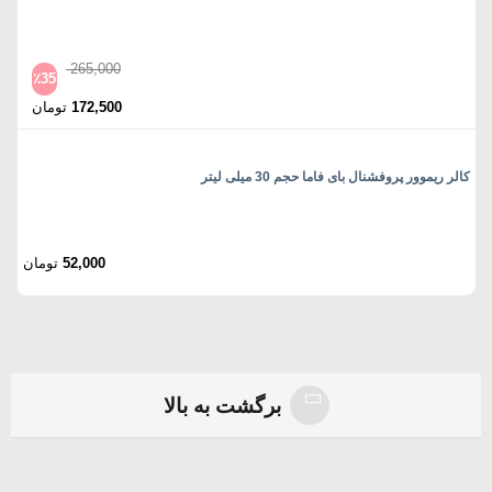
265,000
٪
35
172,500
تومان
کالر ریموور پروفشنال بای فاما حجم 30 میلی لیتر
52,000
تومان
برگشت به بالا