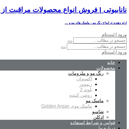
نانابیوتی | فروش انواع محصولات مراقبت از 
ارئه دهنده ی انواع رنگ مو ، ماسک های مو و …
ورود / ثبت‌نام
ورود / ثبت‌نام
خانه
محصولات
رنگ مو و ملزومات
اکسیدان
ریموور
بلوند 2
روشن کننده
ماسک مو
ماسک موی Golden Argan
شامپو
ادکلن
قوانین و شرایط استفاده
درباره ما