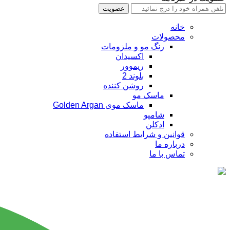
عضویت
خانه
محصولات
رنگ مو و ملزومات
اکسیدان
ریموور
بلوند 2
روشن کننده
ماسک مو
ماسک موی Golden Argan
شامپو
ادکلن
قوانین و شرایط استفاده
درباره ما
تماس با ما